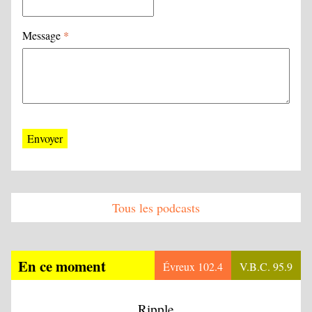
Message
*
Tous les podcasts
En ce moment
Évreux 102.4
V.B.C. 95.9
Ripple